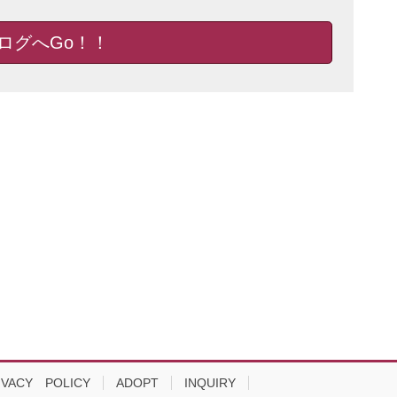
ログへGo！！
IVACY POLICY
ADOPT
INQUIRY