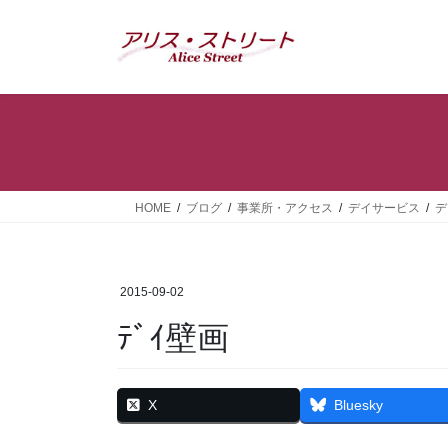
コ
ナ
ン
ビ
テ
ゲ
ン
ー
ツ
シ
へ
ョ
ス
ン
キ
に
ッ
移
HOME
ブログ
事業所・アクセス
デイサービス
デ
プ
動
2015-09-02
ﾃﾞｲ壁画
X
Bluesky