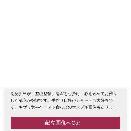
だるま
編み物
雛飾り
好評のお食事画像、デザート画像を
ご覧ください
厨房担当が、整理整頓、清潔を心掛け、心を込めてお作り
した献立が好評です。手作り自慢のデザートも大好評で
す。キザミ食やペースト食などのサンプル画像もあります
献立画像へGo!