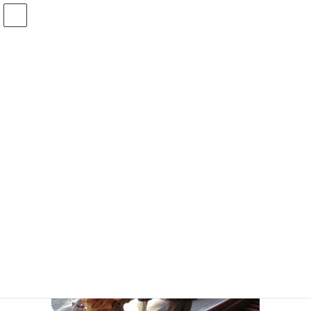
コ
ナ
ン
ビ
テ
ゲ
ン
ー
006 (640×480)
ツ
シ
へ
ョ
ス
ン
HOME
事業所・アクセス
デイサービス
デイサービス活動内容
キ
に
006 (640×480)
ッ
移
プ
動
Threads
X
Bluesky
Copy