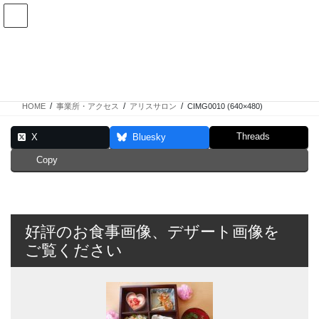
コ
ナ
ン
ビ
テ
ゲ
ン
ー
CIMG0010 (640×480)
ツ
シ
へ
ョ
ス
ン
HOME
事業所・アクセス
アリスサロン
CIMG0010 (640×480)
キ
に
ッ
移
Threads
X
Bluesky
プ
動
Copy
好評のお食事画像、デザート画像を
ご覧ください