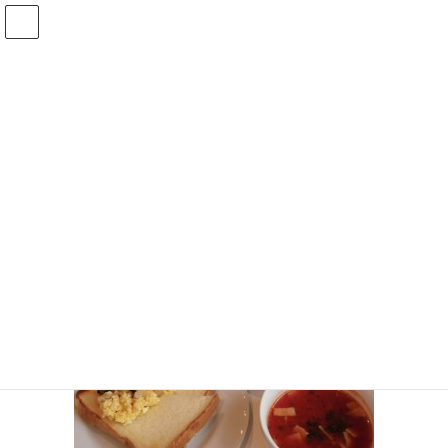
コ
ナ
ン
ビ
テ
ゲ
ン
ー
CIMG1796 (640×480)
ツ
シ
へ
ョ
ス
ン
HOME
事業所・アクセス
アリスサロン
CIMG1796 (640×480)
キ
に
ッ
移
Threads
X
Bluesky
プ
動
Copy