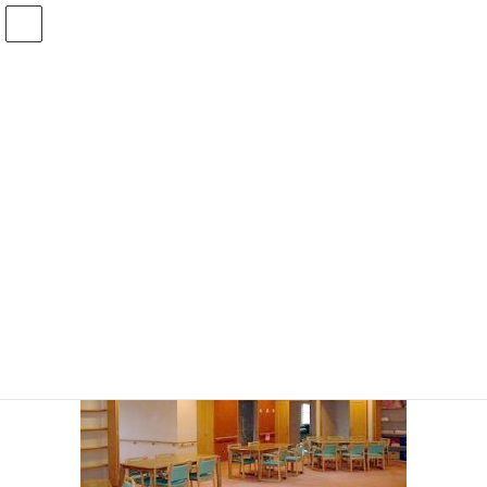
コ
ナ
ン
ビ
テ
ゲ
ン
ー
２Ｆホール ２ 補正後
ツ
シ
へ
ョ
ス
ン
HOME
事業所・アクセス
ショートステイ
２Ｆホール ２ 補正後
キ
に
ッ
移
Threads
X
Bluesky
プ
動
Copy