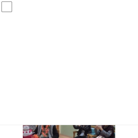
コ
ナ
ン
ビ
テ
ゲ
ン
ー
CIMG1308 (640×480)
ツ
シ
へ
ョ
ス
ン
HOME
事業所・アクセス
ショートステイ
ショートステイ活動内容
キ
に
CIMG1308 (640×480)
ッ
移
プ
動
Threads
X
Bluesky
Copy