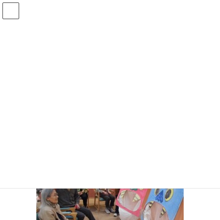
コ
ナ
ン
ビ
テ
ゲ
ン
ー
CIMG1497 (640×480)
ツ
シ
へ
ョ
ス
ン
HOME
事業所・アクセス
ショートステイ
ショートステイ活動内容
キ
に
CIMG1497 (640×480)
ッ
移
プ
動
Threads
X
Bluesky
Copy